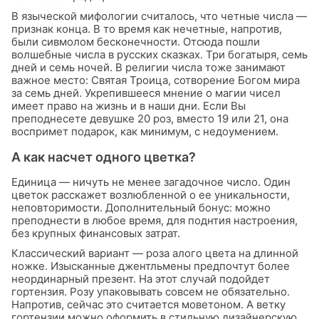
В языческой мифологии считалось, что четные числа —
признак конца. В то время как нечетные, напротив,
были сивмолом бесконечности. Отсюда пошли
волшебные числа в русских сказках. Три богатыря, семь
дней и семь ночей. В религии числа тоже занимают
важное место: Святая Троица, сотворение Богом мира
за семь дней. Укрепившееся мнение о магии чисел
имеет право на жизнь и в наши дни. Если Вы
преподнесете девушке 20 роз, вместо 19 или 21, она
воспримет подарок, как минимум, с недоумением.
А как насчет одного цветка?
Единица — ничуть не менее загадочное число. Один
цветок расскажет возлюбленной о ее уникальности,
неповторимости. Дополнительный бонус: можно
преподнести в любое время, для поднтия настроения,
без крупных финансовых затрат.
Классический вариант — роза алого цвета на длинной
ножке. Изысканные джентльмены предпочтут более
неординарный презент. На этот случай подойдет
гортензия. Розу упаковывать совсем не обязательно.
Напротив, сейчас это считается моветоном. А ветку
гортензии можно оформить в стильную дизайнерскую