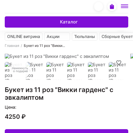
Каталог
ONLINE витрина
Акции
Тюльпаны
Сборные буке
Главная
Букет из 11 роз "Викки...
Намекнуть
о подарке
Букет из 11 роз "Викки гарденс" с
эвкалиптом
Цена:
4250 ₽