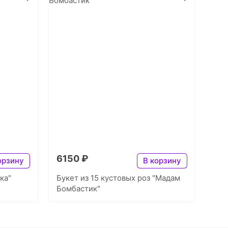
6150 ₽
орзину
В корзину
ка"
Букет из 15 кустовых роз "Мадам
Бомбастик"