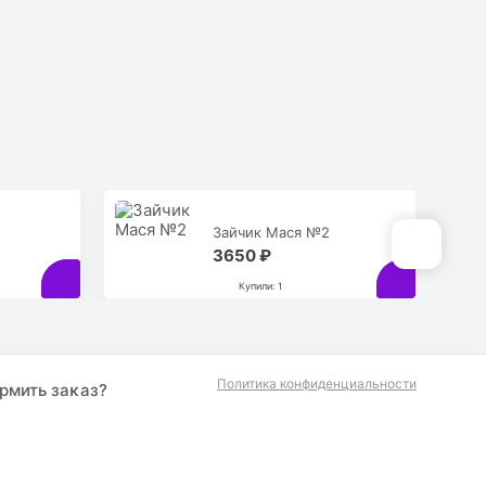
Зайчик Мася №2
3650 ₽
Купили: 1
Политика конфиденциальности
рмить заĸаз?