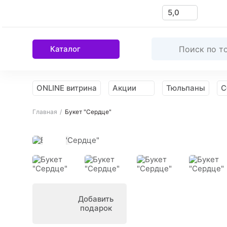
5,0
Каталог
ONLINE витрина
Акции
Тюльпаны
С
Главная
Букет "Сердце"
Намекнуть
о подарке
Добавить
подарок