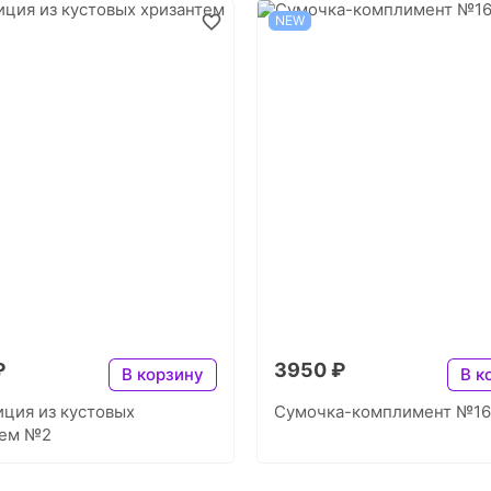
NEW
₽
3950 ₽
В корзину
В к
ция из кустовых
Сумочка-комплимент №16
тем №2