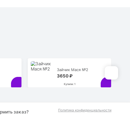
Зайчик Мася №2
3650 ₽
Купили: 1
Политика конфиденциальности
рмить заĸаз?