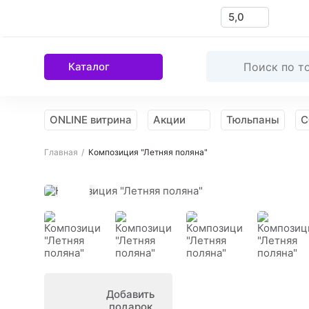
5,0
Каталог
ONLINE витрина
Акции
Тюльпаны
С
Главная
Композиция "Летняя поляна"
Намекнуть
о подарке
Добавить
подарок