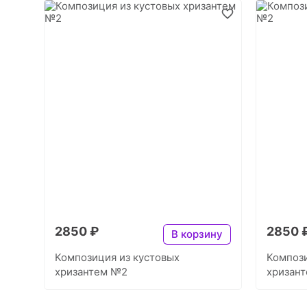
2850 ₽
2850 
В корзину
Композиция из кустовых
Компози
хризантем №2
хризан