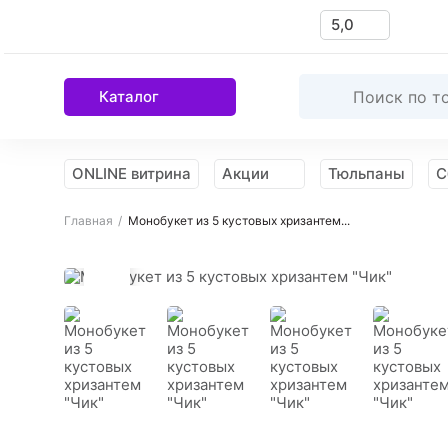
5,0
Каталог
ONLINE витрина
Акции
Тюльпаны
С
Главная
Монобукет из 5 кустовых хризантем...
Намекнуть
о подарке