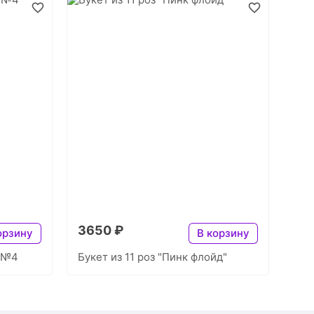
3650 ₽
орзину
В корзину
й №4
Букет из 11 роз "Пинк флойд"