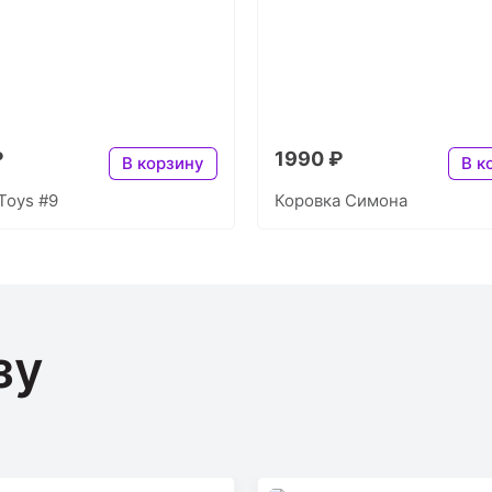
₽
1990 ₽
В корзину
В к
Toys #9
Коровка Симона
зу