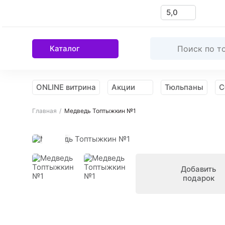
5,0
Каталог
ONLINE витрина
Акции
Тюльпаны
С
Главная
Медведь Топтыжкин №1
Намекнуть
о подарке
Добавить
подарок